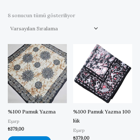
8 sonucun tümü gösteriliyor
%100 Pamuk Yazma
%100 Pamuk Yazma 100
lük
Eşarp
₺
379,00
Eşarp
₺
379,00