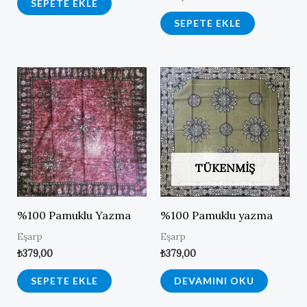
SEPETE EKLE
SEPETE EKLE
TÜKENMIŞ
%100 Pamuklu Yazma
%100 Pamuklu yazma
Eşarp
Eşarp
₺
379,00
₺
379,00
SEPETE EKLE
DEVAMINI OKU