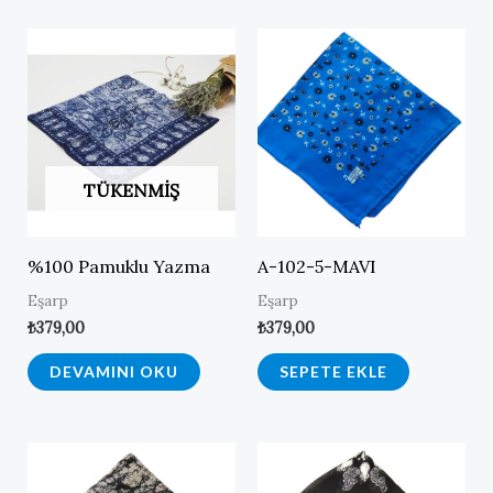
TÜKENMIŞ
%100 Pamuklu Yazma
A-102-5-MAVI
Eşarp
Eşarp
₺
379,00
₺
379,00
DEVAMINI OKU
SEPETE EKLE