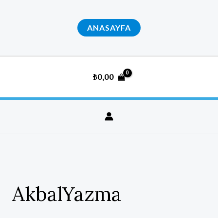
İçeriğe
atla
ANASAYFA
₺
0,00
AkbalYazma