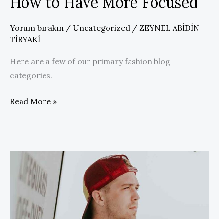
How to Have More Focused
Yorum bırakın
/
Uncategorized
/
ZEYNEL ABİDİN
TİRYAKİ
Here are a few of our primary fashion blog
categories.
How
Read More »
to
Have
More
Focused