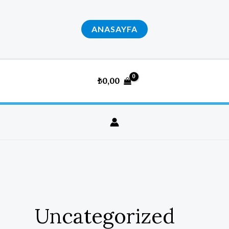
İçeriğe
atla
ANASAYFA
₺
0,00
Uncategorized