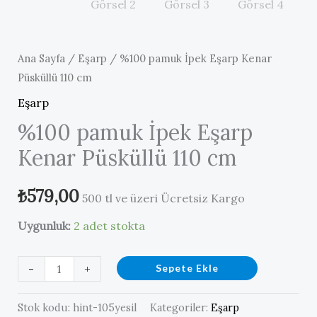
Ana Sayfa
/
Eşarp
/ %100 pamuk İpek Eşarp Kenar
Püsküllü 110 cm
Eşarp
%100 pamuk İpek Eşarp
Kenar Püsküllü 110 cm
₺
579,00
500 tl ve üzeri Ücretsiz Kargo
Uygunluk:
2 adet stokta
%100
-
+
Sepete Ekle
pamuk
İpek
Stok kodu:
hint-105yesil
Kategoriler:
Eşarp