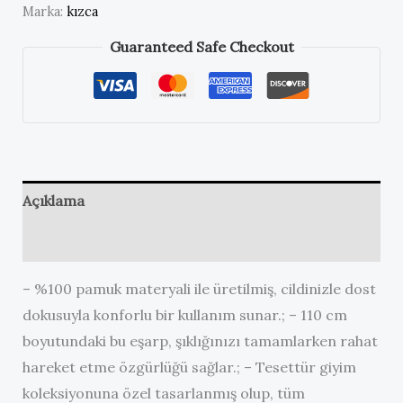
Eşarp
Marka:
kızca
Kenar
Guaranteed Safe Checkout
Püsküllü
110
cm
adet
Açıklama
Değerlendirmeler (0)
– %100 pamuk materyali ile üretilmiş, cildinizle dost
dokusuyla konforlu bir kullanım sunar.; – 110 cm
boyutundaki bu eşarp, şıklığınızı tamamlarken rahat
hareket etme özgürlüğü sağlar.; – Tesettür giyim
koleksiyonuna özel tasarlanmış olup, tüm