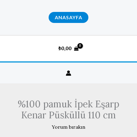
İçeriğe
atla
ANASAYFA
₺
0,00
%100 pamuk İpek Eşarp
Kenar Püsküllü 110 cm
Yorum bırakın