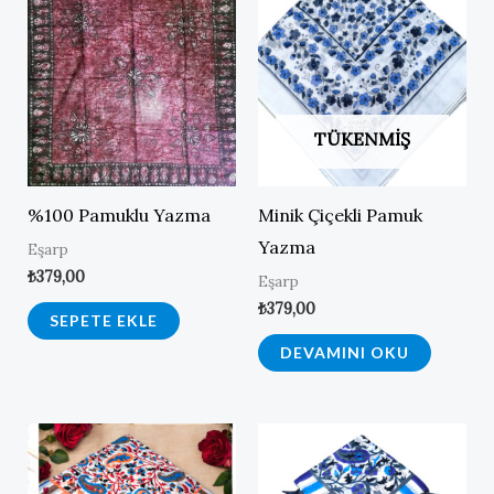
TÜKENMIŞ
%100 Pamuklu Yazma
Minik Çiçekli Pamuk
Yazma
Eşarp
₺
379,00
Eşarp
₺
379,00
SEPETE EKLE
DEVAMINI OKU