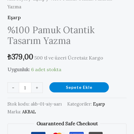
Yazma
Eşarp
%100 Pamuk Otantik
Tasarım Yazma
₺
379,00
500 tl ve üzeri Ücretsiz Kargo
Uygunluk:
6 adet stokta
%100
-
+
Sepete Ekle
Pamuk
Otantik
Stok kodu:
akb-01-siy-sarı
Kategoriler:
Eşarp
Tasarım
Marka:
AKBAL
Yazma
Guaranteed Safe Checkout
adet