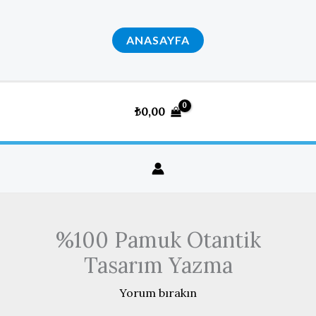
İçeriğe
atla
ANASAYFA
₺
0,00
%100 Pamuk Otantik
Tasarım Yazma
Yorum bırakın