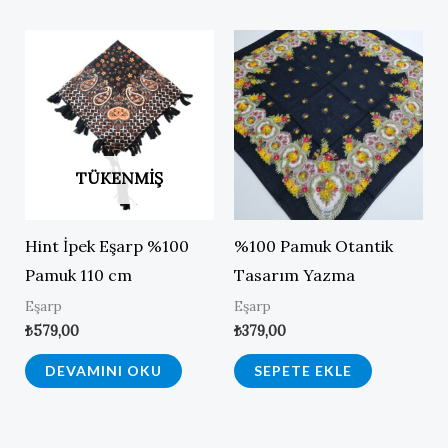
TÜKENMIŞ
Hint İpek Eşarp %100
%100 Pamuk Otantik
Pamuk 110 cm
Tasarım Yazma
Eşarp
Eşarp
₺
579,00
₺
379,00
DEVAMINI OKU
SEPETE EKLE