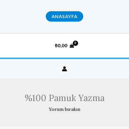
İçeriğe
atla
ANASAYFA
₺
0,00
%100 Pamuk Yazma
Yorum bırakın