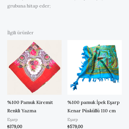
grubuna hitap eder;
İlgili ürünler
%100 Pamuk Kiremit
%100 pamuk İpek Eşarp
Renkli Yazma
Kenar Püsküllü 110 cm
Eşarp
Eşarp
₺
379,00
₺
579,00