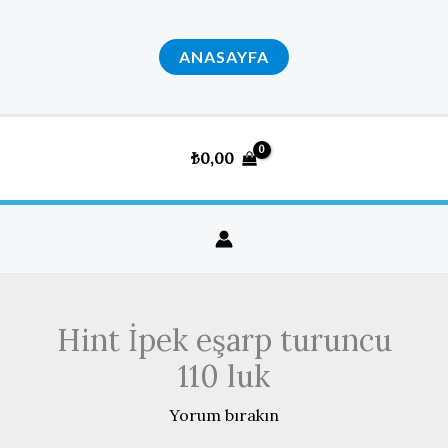
İçeriğe
atla
ANASAYFA
₺
0,00
Hint İpek eşarp turuncu
110 luk
Yorum bırakın