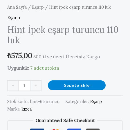
Ana Sayfa
/
Eşarp
/ Hint İpek eşarp turuncu 110 luk
Eşarp
Hint İpek eşarp turuncu 110
luk
₺
575,00
500 tl ve üzeri Ücretsiz Kargo
Uygunluk:
7 adet stokta
Hint
-
+
Sepete Ekle
İpek
eşarp
Stok kodu:
hint-6turuncu
Kategoriler:
Eşarp
turuncu
Marka:
kızca
110
Guaranteed Safe Checkout
luk