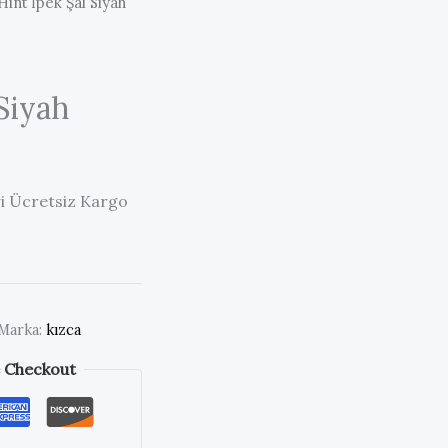
Hint İpek Şal Siyah
Siyah
ri Ücretsiz Kargo
Marka:
kızca
 Checkout