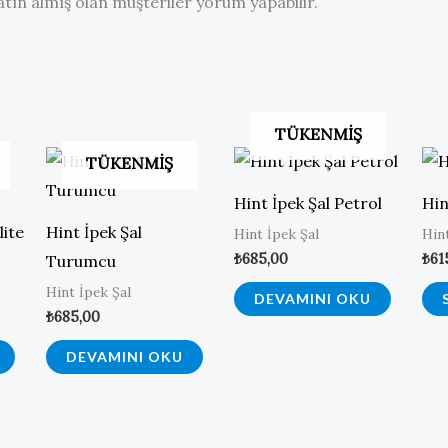
tın almış olan müşteriler yorum yapabilir.
TÜKENMIŞ
TÜKENMIŞ
Hint İpek Şal Petrol
Hin
lite
Hint İpek Şal
Hint İpek Şal
Hin
₺
685,00
₺
61
Turumcu
Hint İpek Şal
DEVAMINI OKU
₺
685,00
DEVAMINI OKU