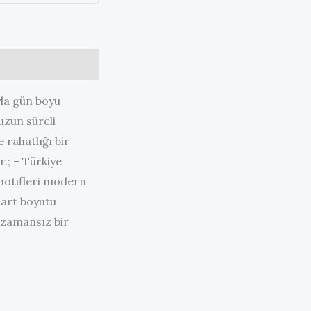
yla gün boyu
uzun süreli
e rahatlığı bir
r.; – Türkiye
 motifleri modern
dart boyutu
e zamansız bir