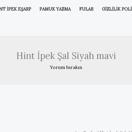
NT İPEK EŞARP
PAMUK YAZMA
FULAR
GIZLILIK POLI
Hint İpek Şal Siyah mavi
Yorum bırakın