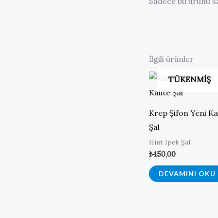
Sadece bu ürünü sa
İlgili ürünler
TÜKENMIŞ
Krep Şifon Yeni Ka
Şal
Hint İpek Şal
₺
450,00
DEVAMINI OKU