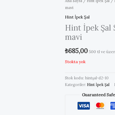
Ana Sayfa
/
Hint İpek Şal
/ 
mavi
Hint İpek Şal
Hint İpek Şal 
mavi
₺
685,00
500 tl ve üze
Stokta yok
Stok kodu:
hintşal-d2-10
Kategoriler:
Hint İpek Şal
Guaranteed Safe