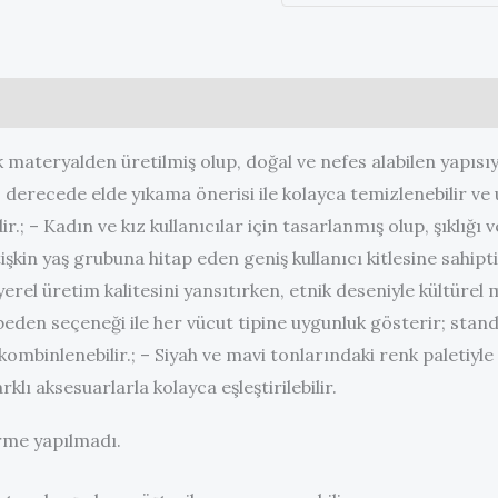
endirmeler (0)
materyalden üretilmiş olup, doğal ve nefes alabilen yapısı
 derecede elde yıkama önerisi ile kolayca temizlenebilir ve 
ir.; – Kadın ve kız kullanıcılar için tasarlanmış olup, şıklığı v
işkin yaş grubuna hitap eden geniş kullanıcı kitlesine sahipti
erel üretim kalitesini yansıtırken, etnik deseniyle kültürel
 beden seçeneği ile her vücut tipine uygunluk gösterir; stan
kombinlenebilir.; – Siyah ve mavi tonlarındaki renk paletiyl
klı aksesuarlarla kolayca eşleştirilebilir.
me yapılmadı.