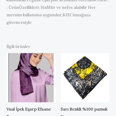
; ÜrünÖzellikleri: Hafiftir ve nefes alabilir Her
mevsim kullanıma uygundur;KIZCAmağaza
güvencesiyle
İlgili ürünler
Vual İpek Eşarp Efsane
Sarı Renkli %100 pamuk