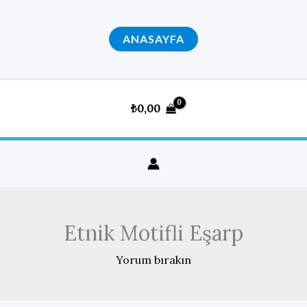
İçeriğe
atla
ANASAYFA
₺
0,00
Etnik Motifli Eşarp
Yorum bırakın