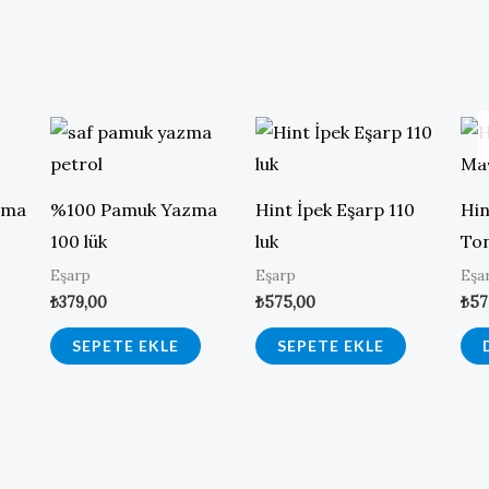
zma
%100 Pamuk Yazma
Hint İpek Eşarp 110
Hin
100 lük
luk
To
Eşarp
Eşarp
Eşa
₺
379,00
₺
575,00
₺
57
SEPETE EKLE
SEPETE EKLE