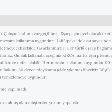
endirmeler (0)
p, Çalışan kadının vazgeçilmezi; Eşarp için özel olarak üret
r mevsim kullanıma uygundur; Hafif ipeksi dokusu sayesind
etmeyecek şekilde tasarlanmıştır; Her türlü eşarp bağlam
ilirsiniz; Günlük kullanabileceğiniz KIZCA marka eşarp kendini
Hafiftir ve nefes alabilir Her mevsim kullanıma uygundur 9
n Bakımı: 30 derecedeyıkama (elde yıkama) öneririz Düşük 
ru temizlemeye uygundur;
me yapılmadı.
tın almış olan müşteriler yorum yapabilir.