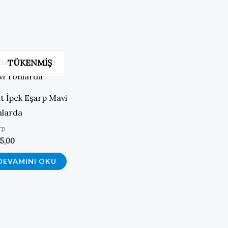
TÜKENMIŞ
t İpek Eşarp Mavi
nlarda
rp
5,00
DEVAMINI OKU