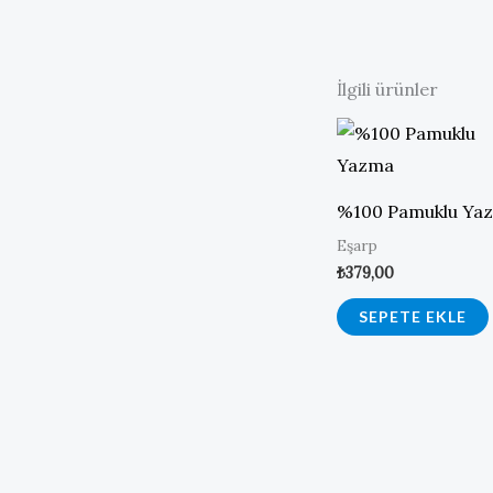
İlgili ürünler
%100 Pamuklu Ya
Eşarp
₺
379,00
SEPETE EKLE