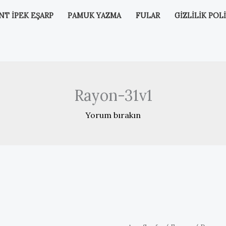
NT İPEK EŞARP
PAMUK YAZMA
FULAR
GIZLILIK POLI
Rayon-31v1
Yorum bırakın