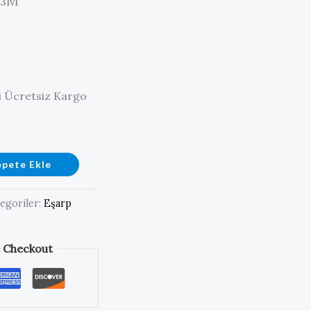
31v1
ri Ücretsiz Kargo
epete Ekle
egoriler:
Eşarp
 Checkout