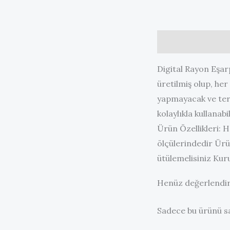
Açıklama
Değerl
Digital Rayon Eşar
üretilmiş olup, he
yapmayacak ve terl
kolaylıkla kullanab
Ürün Özellikleri: 
ölçülerindedir Ürü
ütülemelisiniz Ku
Henüz değerlendir
Sadece bu ürünü sa