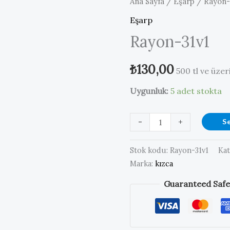
Ana Sayfa
/
Eşarp
/ Rayon-
Eşarp
Rayon-31v1
₺
130,00
500 tl ve üze
Uygunluk:
5 adet stokta
Rayon-
-
+
S
31v1
adet
Stok kodu:
Rayon-31v1
Kat
Marka:
kızca
Guaranteed Safe