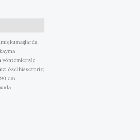
ilmiş kumaşlarda
e kayma
a yöntemleriyle
zi özel hissettirir;
0×90 cm
ısıda