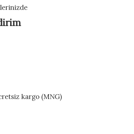
şlerinizde
dirim
ücretsiz kargo (MNG)