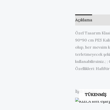
Açıklama
Değerl
Özel Tasarım Klasi
90*90 cm PES Kalit
olup, her mevsim 
terletmeyecek şeki
kullanabilirsiniz.;
Özellikleri: Hafift
İlgili ürünler
TÜKENMIŞ