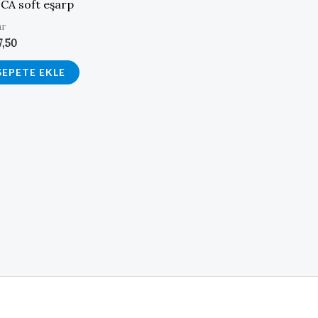
CA soft eşarp
ar
7,50
SEPETE EKLE