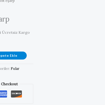
oft eşarp
arp
ri Ücretsiz Kargo
epete Ekle
oriler:
Fular
 Checkout