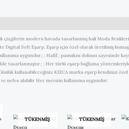
endirmeler (0)
k çizgilerin modern havada tasarlanmış hali Moda Renkleri 
e Digital Soft Eşarp, Eşarp için özel olarak üretilmiş kumaş
kullanıma uygundur.; ; Hafif.; pamuksu dokusu sayesinde k
lde tasarlanmıştır.; ; Her türlü eşarp bağlama yöntemleriyle
 ; Günlük kullanabileceğiniz KIZCA marka eşarp kendinizi özel h
ir ve nefes alabilir Her mevsim kullanıma uygundur;
TÜKENMIŞ
TÜKENMIŞ