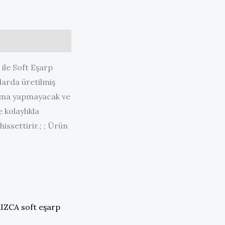
ile Soft Eşarp
larda üretilmiş
ayma yapmayacak ve
 kolaylıkla
issettirir.; ; Ürün