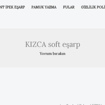
NT İPEK EŞARP
PAMUK YAZMA
FULAR
GIZLILIK POLI
KIZCA soft eşarp
Yorum bırakın