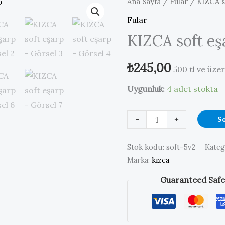
Ana Sayfa
/
Fular
/ KIZCA s
Fular
KIZCA soft eş
₺
245,00
500 tl ve üze
Uygunluk:
4 adet stokta
KIZCA
-
+
S
soft
eşarp
Stok kodu:
soft-5v2
Kateg
adet
Marka:
kızca
Guaranteed Safe