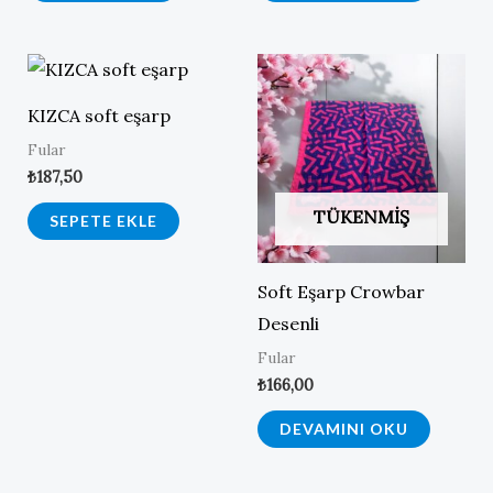
KIZCA soft eşarp
Fular
₺
187,50
TÜKENMIŞ
SEPETE EKLE
Soft Eşarp Crowbar
Desenli
Fular
₺
166,00
DEVAMINI OKU