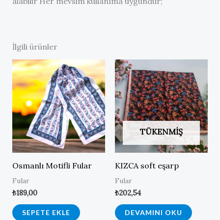
alabilir Her mevsim kullanıma uygundur;
İlgili ürünler
TÜKENMIŞ
Osmanlı Motifli Fular
KIZCA soft eşarp
Fular
Fular
₺
189,00
₺
202,54
SEPETE EKLE
DEVAMINI OKU