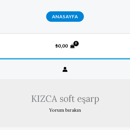
İçeriğe
atla
ANASAYFA
₺
0,00
KIZCA soft eşarp
Yorum bırakın